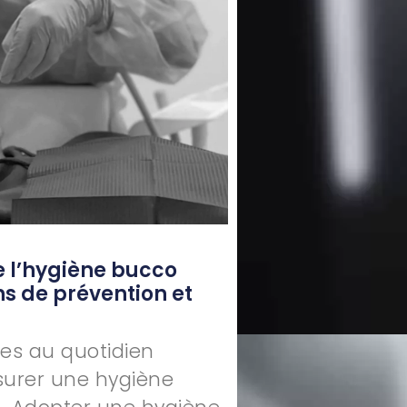
 l’hygiène bucco
ns de prévention et
es au quotidien
surer une hygiène