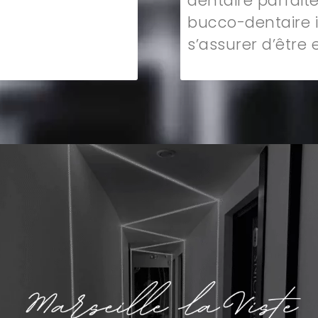
dentaire parfait
bucco-dentaire i
s’assurer d’être 