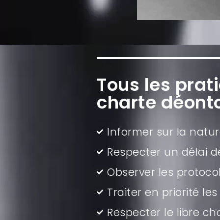
Tous les prat
charte déont
Informer sur la natur
Respecter un délai de
Observer les protoco
Traiter en priorité l
Respecter le libre ch