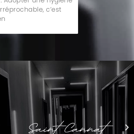
e. Adopter une hygiène
rréprochable, c’est
en