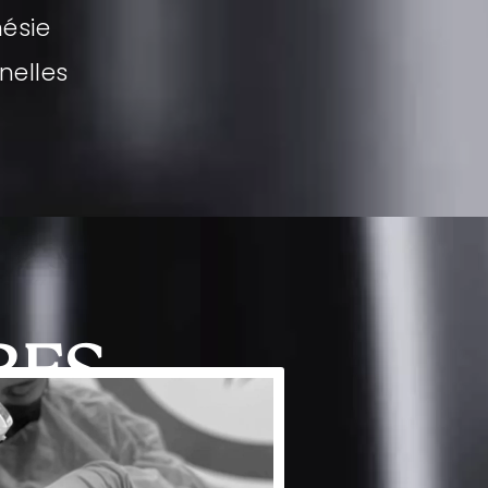
hésie
nelles
RES