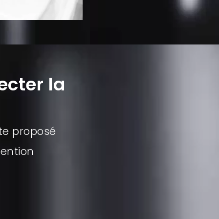
ecter la
cte proposé
vention