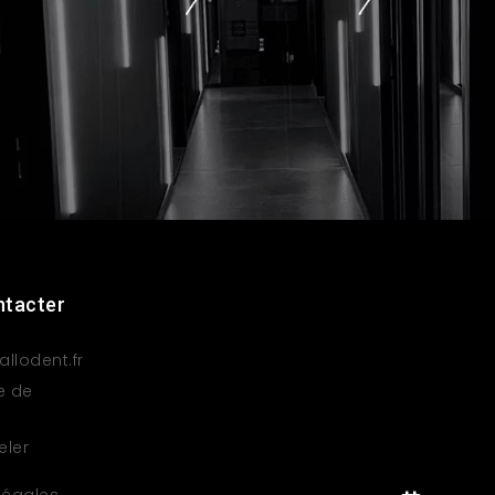
ntacter
llodent.fr
e de
eler
légales