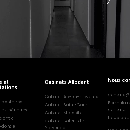
Nous co
s et
Cabinets Allodent
tations
contact@a
Cabinet Aix-en-Provence
 dentaires
Formulair
Cabinet Saint-Cannat
contact
 esthétiques
Cabinet Marseille
Nous app
dontie
Cabinet Salon-de-
odontie
Provence
Mentions 