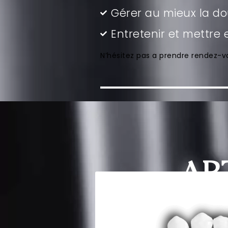
Gérer au mieux la do
Entretenir et mettr
N’hésitez pas a prendre rendez-
AR