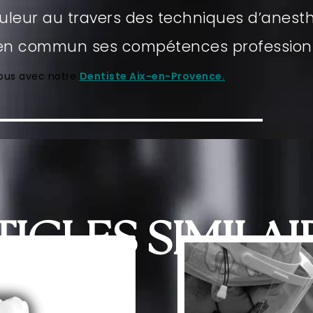
uleur au travers des techniques d’anest
e en commun ses compétences profession
vous avec notre
Dentiste Aix-en-Provence.
TICLES SIMILAI