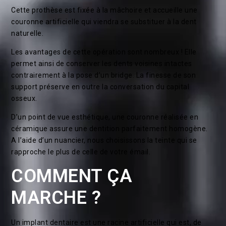
Cette prothèse est fixée à la mâchoire et accueille une
couronne artificielle qui viendra se substituer à la dent
naturelle.
Les avantages de cette opération sont nombreux ! Elle
permet ainsi de conserver les dents voisines intactes
contrairement à la pose d’un bridge. La finesse de son
support préserve en outre la conversation du capital
osseux.
D’un point de vue esthétique, une couronne réalisée en
céramique assure une dentition parfaitement homogène.
A l’aide d’un nuancier, nous choisissons la teinte qui se
rapproche le plus de celle de votre émail.
COMMENT ÇA
MARCHE ?
Un implant dentaire est une racine artificielle qui est, de