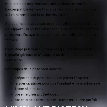
manière plus schématique, une vis dans un matériau
biocompatible de type titane de forme droite ou conique
qui vient remplacer la racine dévitalisée.
Sur cet implant est vissé un pilier prothétique qui va servir
de support. On pourra ainsi poser la couronne et le patient
retrouvera l’usage de sa dent comme si elle n’était jamais
tombée.
L’avantage principal du titane est qu’il est hautement
hypoallergénique et s’intègre à os de la mâchoire sans
contrainte.
Les étapes de la pose sont donc de :
préparer le support osseux et placer l’implant ;
laisser cicatriser pour que l’implant et la mâchoire ne
fasse plus qu’un ;
poser le pilier prothétique ;
poser la couronne pour retrouver un sourire parfait.