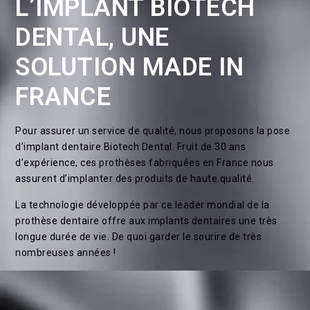
L’IMPLANT BIOTECH
DENTAL, UNE
SOLUTION MADE IN
FRANCE
Pour assurer un service de qualité, nous proposons la pose
d’implant dentaire Biotech Dental. Fruit de 30 ans
d’expérience, ces prothèses fabriquées en France nous
assurent d’implanter des produits de haute qualité.
La technologie développée par ce leader mondial de la
prothèse dentaire offre aux implants dentaires une très
longue durée de vie. De quoi garder le sourire de très
nombreuses années !