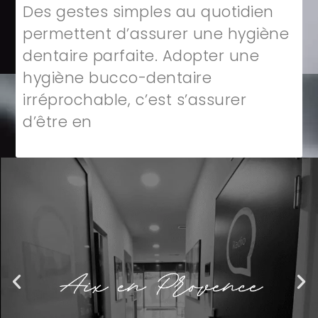
Des gestes simples au quotidien
permettent d’assurer une hygiène
dentaire parfaite. Adopter une
hygiène bucco-dentaire
irréprochable, c’est s’assurer
d’être en